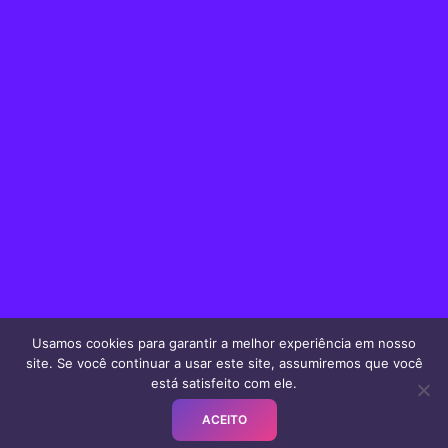
ASSINE NOSSO NEWSLETTER
Enviamos notícias, dicas e ofertas.
INSCREVER
Política de Privacidade
Política de Uso
Termos de Serviço
Política de E-mail
Usamos cookies para garantir a melhor experiência em nosso
site. Se você continuar a usar este site, assumiremos que você
está satisfeito com ele.
PRECISA DE AJUDA?
FALE CONOSCO NO WHATSAPP
ACEITO