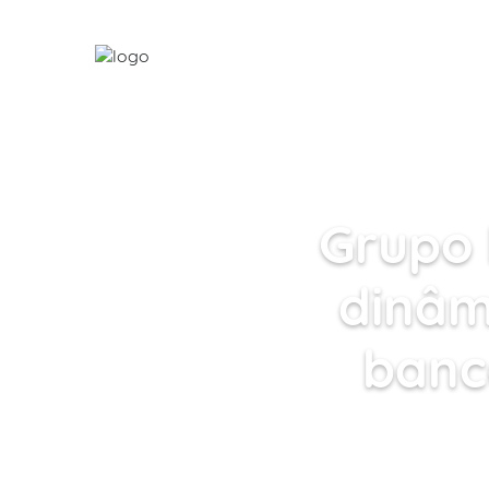
HOME
SOBRE NÓS
HOST
EXPLOIT
HOSPEDAGEM WORDPRESS
Grupo 
dinâm
banc