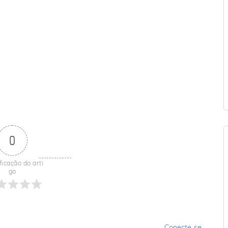
e
0
ficação do arti
go
Conecte-se