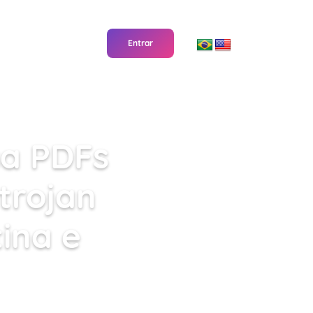
CONTATO
Entrar
SERVIDOR
SERVIDOR VPS
sa PDFs
trojan
ina e