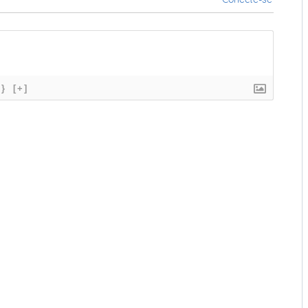
{}
[+]