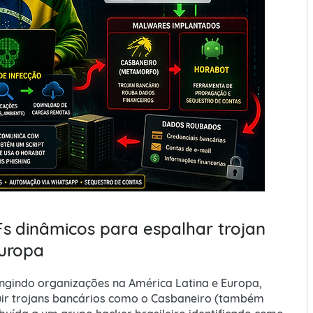
Fs dinâmicos para espalhar trojan
Europa
ngindo organizações na América Latina e Europa,
buir trojans bancários como o Casbaneiro (também