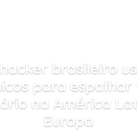
SOLUÇÕES
PORTFOLIO
TERCEIRIZAÇÃO
BLOG
FALHA
HACKER
SEGURANÇA
TECNOLOGIA
TROJAN
HOSPEDAGEM DE SITES
hacker brasileiro u
icos para espalhar 
ário na América Lat
Europa