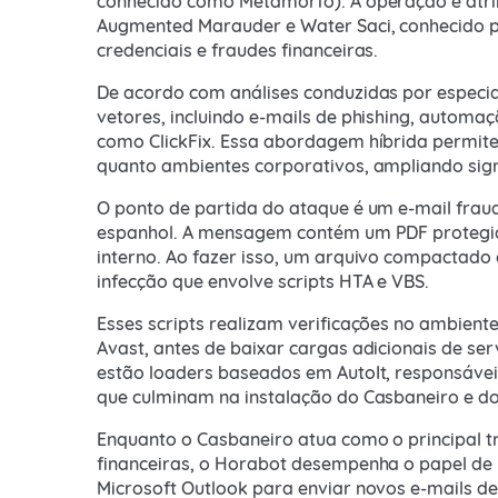
conhecido como Metamorfo). A operação é atrib
Augmented Marauder e Water Saci, conhecido 
credenciais e fraudes financeiras.
De acordo com análises conduzidas por especia
vetores, incluindo e-mails de phishing, automa
como ClickFix. Essa abordagem híbrida permite
quanto ambientes corporativos, ampliando sig
O ponto de partida do ataque é um e-mail frau
espanhol. A mensagem contém um PDF protegido 
interno. Ao fazer isso, um arquivo compactado
infecção que envolve scripts HTA e VBS.
Esses scripts realizam verificações no ambiente
Avast, antes de baixar cargas adicionais de se
estão loaders baseados em AutoIt, responsávei
que culminam na instalação do Casbaneiro e d
Enquanto o Casbaneiro atua como o principal 
financeiras, o Horabot desempenha o papel de
Microsoft Outlook para enviar novos e-mails d