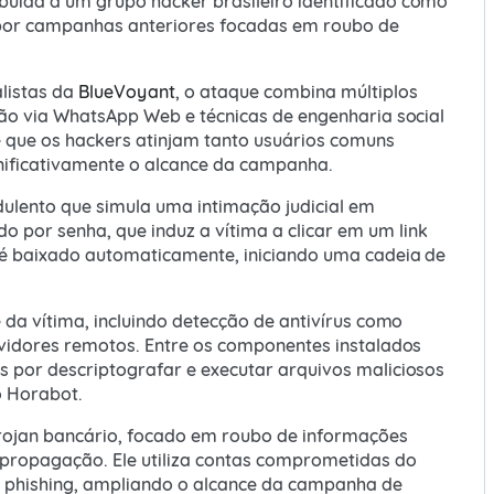
uída a um grupo hacker brasileiro identificado como
por campanhas anteriores focadas em roubo de
listas da
BlueVoyant
, o ataque combina múltiplos
ção via WhatsApp Web e técnicas de engenharia social
 que os hackers atinjam tanto usuários comuns
nificativamente o alcance da campanha.
dulento que simula uma intimação judicial em
por senha, que induz a vítima a clicar em um link
 é baixado automaticamente, iniciando uma cadeia de
 da vítima, incluindo detecção de antivírus como
rvidores remotos. Entre os componentes instalados
s por descriptografar e executar arquivos maliciosos
o Horabot.
trojan bancário, focado em roubo de informações
 propagação. Ele utiliza contas comprometidas do
e phishing, ampliando o alcance da campanha de